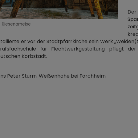
Der 
Spa
e Riesenameise
zei
kre
stallierte er vor der Stadtpfarrkirche sein Werk „Weiden(
rufsfachschule für Flechtwerkgestaltung pflegt d
utschen Korbstadt.
ns Peter Sturm, Weißenhohe bei Forchheim