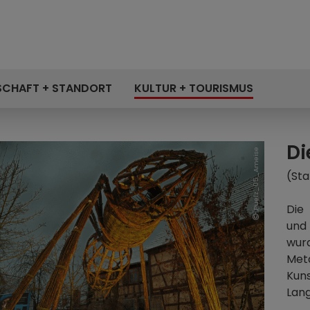
SCHAFT + STANDORT
KULTUR + TOURISMUS
Di
Puelz_05_Ameise
(Sta
Die 
und
wur
Met
Kun
Lang