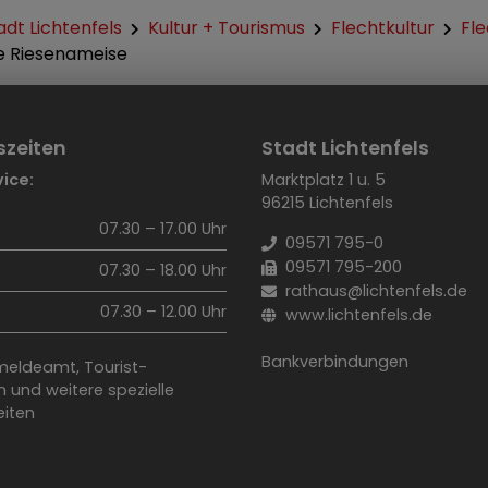
adt Lichtenfels
Kultur + Tourismus
Flechtkultur
Fle
e Riesenameise
szeiten
Stadt Lichtenfels
ice:
Marktplatz 1 u. 5
96215 Lichtenfels
07.30 – 17.00 Uhr
09571 795-0
09571 795-200
07.30 – 18.00 Uhr
rathaus@lichtenfels.de
07.30 – 12.00 Uhr
www.lichtenfels.de
Bankverbindungen
eldeamt, Tourist-
 und weitere spezielle
iten