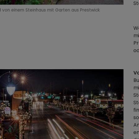
St
ld von einem Steinhaus mit Garten aus Prestwick
We
mi
Pr
od
V
Bu
mi
St
St
fi
so
Am
en