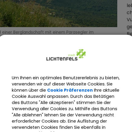
le
ch
V
ge
ld einer Berglandschaft mit einem Parasegler im
Re
ntergrund
zw
st
We
Um Ihnen ein optimales Benutzererlebnis zu bieten,
C
verwenden wir auf dieser Webseite Cookies. Sie
k
können über die
Cookie Präferenzen
Ihre aktuelle
ht
Cookie Auswahl anpassen. Durch das Betätigen
des Buttons "Alle akzeptieren" stimmen Sie der
Verwendung aller Cookies zu. Mithilfe des Buttons
D
"Alle ablehnen" lehnen Sie der Verwendung nicht
sü
erforderlicher Cookies ab. Eine Auflistung der
verwendeten Cookies finden Sie ebenfalls in
i