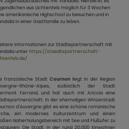
s Jugendaustausches mit Vandalia. Hierbei ist es
gendlichen aus Lichtenfels möglich für 3 Wochen
ne amerikanische Highschool zu besuchen und in
ndalia in einer Gastfamilie zu leben.
itere Informationen zur Städtepartnerschaft mit
ndalia unter
https://staedtepartnerschaft-
chtenfels.de/
e französische Stadt
Cournon
liegt in der Region
uvergne-Rhône-Alpes, südöstlich der Stadt
ermont Ferrand, und hat auch mit Ariccia eine
ädtepartnerschaft. In der ehemaligen Winzerstadt
urnon d'Auvergne gibt es eine schöne romanische
irche, ein modernes Kulturzentrum und einen
oßen Naherholungsbereich mit See und Flußufer zu
staunen. Die Stadt, in der rund 20.000 Einwohner