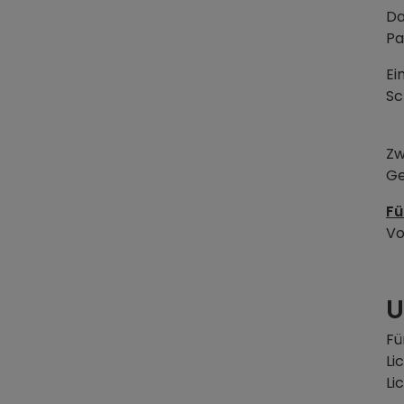
Da
Pa
Ei
Sc
Zw
Ge
Fü
Vo
U
Fü
Li
Li