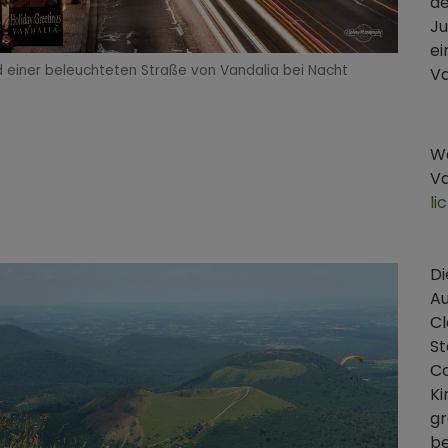
de
Ju
ei
ld einer beleuchteten Straße von Vandalia bei Nacht
Va
We
Va
li
Di
A
Cl
St
Co
K
gr
be