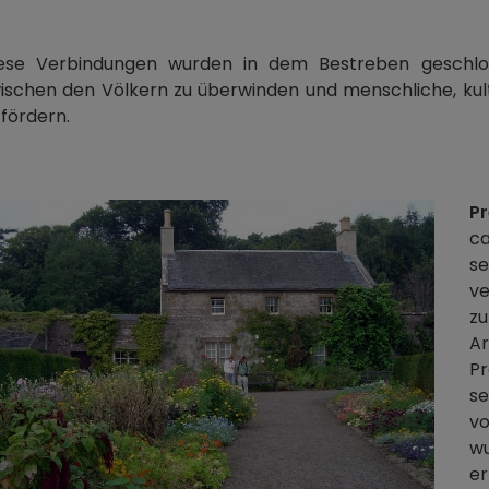
ese Verbindungen wurden in dem Bestreben geschloss
ischen den Völkern zu überwinden und menschliche, kultu
 fördern.
Pr
c
se
ve
zu
A
Pr
se
vo
w
e