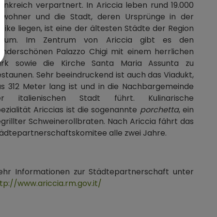
ankreich verpartnert. In Ariccia leben rund 19.000
nwohner und die Stadt, deren Ursprünge in der
tike liegen, ist eine der ältesten Städte der Region
atium. Im Zentrum von Ariccia gibt es den
nderschönen Palazzo Chigi mit einem herrlichen
ark sowie die Kirche Santa Maria Assunta zu
staunen. Sehr beeindruckend ist auch das Viadukt,
s 312 Meter lang ist und in die Nachbargemeinde
er italienischen Stadt führt. Kulinarische
ezialität Ariccias ist die sogenannte
porchetta
, ein
grillter Schweinerollbraten. Nach Ariccia fährt das
ädtepartnerschaftskomitee alle zwei Jahre.
hr Informationen zur Städtepartnerschaft unter
tp://www.ariccia.rm.gov.it/