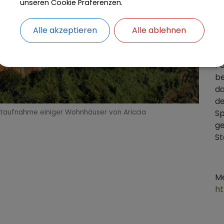
unseren Cookie Präferenzen.
Fr
Ei
An
Alle akzeptieren
Alle ablehnen
L
wu
P
be
da
d
Sp
ftaufnahme einiger Wohnhäuser von Ariccia
ge
St
Me
ht