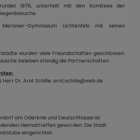
egründet 1976, unterhält mit den Komitees der
 Gegenbesuche.
 Meranier-Gymnasium Lichtenfels mit seinen
rstädte wurden viele Freundschaften geschlossen.
ausche beleben ständig die Partnerschaften.
itee:
Herr Dr. Arnt Schille: arnt.schille@web.de
ndorf am Oderknie und Deutschhause ist
tfindenden Heimattreffen geworden. Die Stadt
atstube eingerichtet.