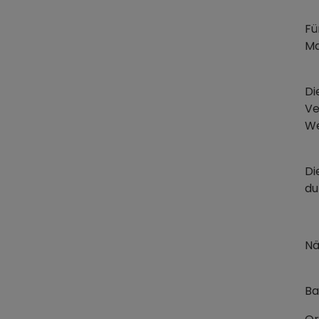
Fü
Ma
Di
Ve
We
Di
du
Nä
Ba