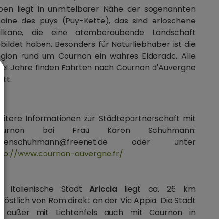
ben liegt in unmitelbarer Nähe der sogenannten
aine des puys (Puy-Kette), das sind erloschene
ulkane, die eine atemberaubende Landschaft
bildet haben. Besonders für Naturliebhaber ist die
gion rund um Cournon ein wahres Eldorado. Alle
ei Jahre finden Fahrten nach Cournon d'Auvergne
att.
itere Informationen zur Städtepartnerschaft mit
ournon bei Frau Karen Schuhmann:
arenschuhmann@freenet.de oder unter
tp://www.cournon-auvergne.fr/
ie italienische Stadt
Ariccia
liegt ca. 26 km
döstlich von Rom direkt an der Via Appia. Die Stadt
st außer mit Lichtenfels auch mit Cournon in