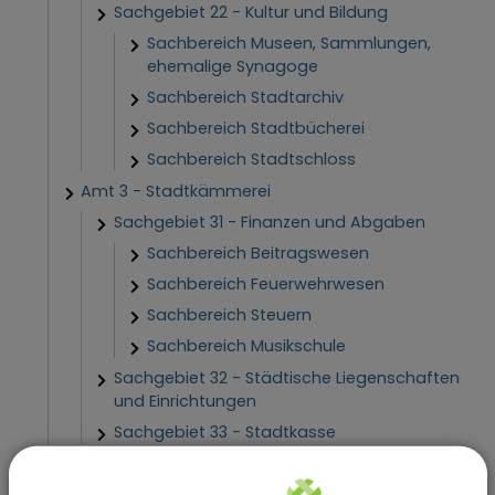
Sachgebiet 22 - Kultur und Bildung
Sachbereich Museen, Sammlungen,
ehemalige Synagoge
Sachbereich Stadtarchiv
Sachbereich Stadtbücherei
Sachbereich Stadtschloss
Amt 3 - Stadtkämmerei
Sachgebiet 31 - Finanzen und Abgaben
Sachbereich Beitragswesen
Sachbereich Feuerwehrwesen
Sachbereich Steuern
Sachbereich Musikschule
Sachgebiet 32 - Städtische Liegenschaften
und Einrichtungen
Sachgebiet 33 - Stadtkasse
Amt 4 - Amt für Bauen und Umwelt
Sachgebiet 41 - Stadtplanung, Baurecht