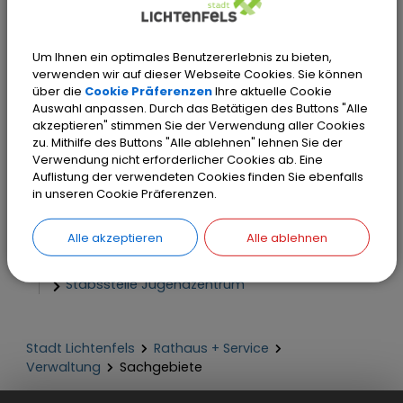
und Verkehrswesen
Sachgebiet 42 - Tiefbau
Um Ihnen ein optimales Benutzererlebnis zu bieten,
Sachgebiet 43 - Ingenieur- und
verwenden wir auf dieser Webseite Cookies. Sie können
Gewässerbau, Kontrollen und
über die
Cookie Präferenzen
Ihre aktuelle Cookie
Umweltthemen
Auswahl anpassen. Durch das Betätigen des Buttons "Alle
akzeptieren" stimmen Sie der Verwendung aller Cookies
Sachgebiet 44 - Hochbau
zu. Mithilfe des Buttons "Alle ablehnen" lehnen Sie der
Betriebseinrichtung 45 - Bauhof
Verwendung nicht erforderlicher Cookies ab. Eine
Auflistung der verwendeten Cookies finden Sie ebenfalls
Betriebseinrichtung 46 - Kläranlagen
in unseren Cookie Präferenzen.
Amt 5 - Stadtwerke
Sachgebiet 51 - Technischer Bereich
Alle akzeptieren
Alle ablehnen
Sachgebiet 52 - Kaufmännischer Bereich
Stabsstelle Jugendzentrum
Stadt Lichtenfels
Rathaus + Service
Verwaltung
Sachgebiete