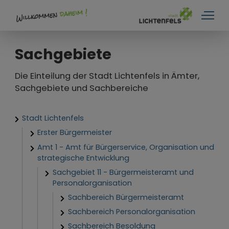
Rathaus + Service
Sachgebiete
Aktuelles
Die Einteilung der Stadt Lichtenfels in Ämter,
Service
Sachgebiete und Sachbereiche
Verwaltung
Stadt Lichtenfels
Sitzungen und Gremien
Erster Bürgermeister
Stadtplan
Amt 1 - Amt für Bürgerservice, Organisation und
strategische Entwicklung
Umgebungskarte
Sachgebiet 11 - Bürgermeisteramt und
Personalorganisation
Sachbereich Bürgermeisteramt
Sachbereich Personalorganisation
Sachbereich Besoldung