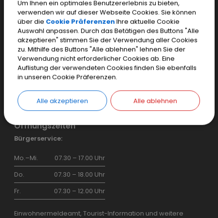
Inhaltsverzeichnis
Um Ihnen ein optimales Benutzererlebnis zu bieten,
verwenden wir auf dieser Webseite Cookies. Sie können
Login
über die
Cookie Präferenzen
Ihre aktuelle Cookie
Auswahl anpassen. Durch das Betätigen des Buttons "Alle
Cookie Einstellungen
akzeptieren" stimmen Sie der Verwendung aller Cookies
zu. Mithilfe des Buttons "Alle ablehnen" lehnen Sie der
Impressum
Verwendung nicht erforderlicher Cookies ab. Eine
Datenschutz
Auflistung der verwendeten Cookies finden Sie ebenfalls
in unseren Cookie Präferenzen.
Barrierefreiheit
Öffentliches WLAN
Alle akzeptieren
Alle ablehnen
Öffnungszeiten
Bürgerservice:
Mo.–Mi.
07.30 – 17.00 Uhr
Do.
07.30 – 18.00 Uhr
Fr.
07.30 – 12.00 Uhr
Einwohnermeldeamt, Tourist-Information und weitere